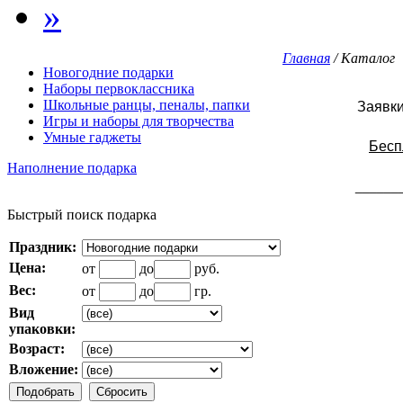
»
Главная
/ Каталог
Новогодние подарки
Наборы первоклассника
Школьные ранцы, пеналы, папки
Заявки
Игры и наборы для творчества
Умные гаджеты
Бесп
Наполнение подарка
______
Быстрый поиск подарка
Праздник:
Цена:
от
до
руб.
Вес:
от
до
гр.
Вид
упаковки:
Возраст:
Вложение: