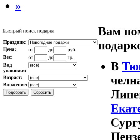
»
Вам по
Быстрый поиск подарка
подарк
Праздник:
Цена:
от
до
руб.
Вес:
от
до
гр.
В
Тю
Вид
упаковки:
челн
Возраст:
Вложение:
Липец
Екат
Сург
Пенз