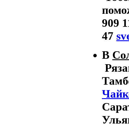
помо
909 1
47
sv
В
Со
Ряза
Тамбо
Чайк
Сара
Улья