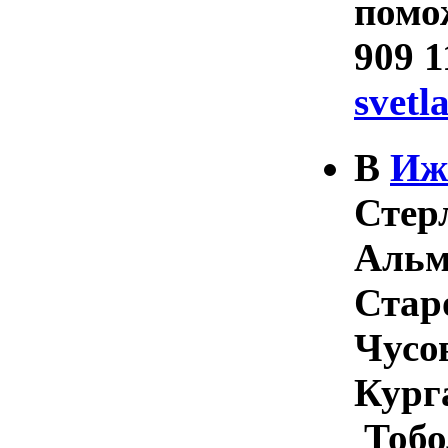
помо
909 1
svet
В
Иж
Стер
Альм
Стар
Чусо
Кург
Тобо