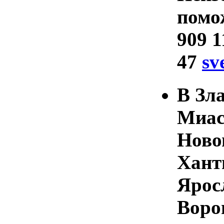
помо
909 1
47
sv
В Зла
Миас
Ново
Хант
Ярос
Воро