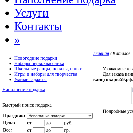
Услуги
Контакты
»
Главная
/ Каталог
Новогодние подарки
Наборы первоклассника
Школьные ранцы, пеналы, папки
Уважаемые кли
Игры и наборы для творчества
Для заказа канце
Умные гаджеты
канцтовары59.рф
:
Наполнение подарка
Быстрый поиск подарка
Подробные услови
Праздник:
Цена:
от
до
руб.
Вес:
от
до
гр.