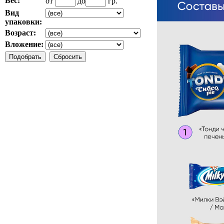
Вес:
от
до
гр.
Вид
упаковки:
Возраст:
Вложение: