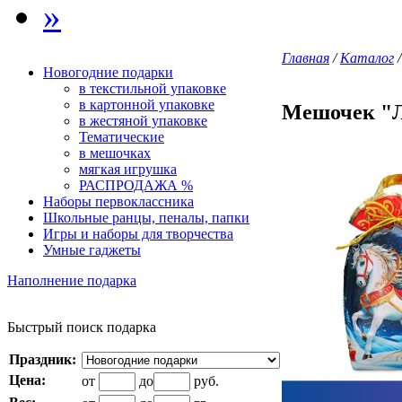
»
Главная
/
Каталог
Новогодние подарки
в текстильной упаковке
в картонной упаковке
Мешочек 
в жестяной упаковке
Тематические
в мешочках
мягкая игрушка
РАСПРОДАЖА %
Наборы первоклассника
Школьные ранцы, пеналы, папки
Игры и наборы для творчества
Умные гаджеты
Наполнение подарка
Быстрый поиск подарка
Праздник:
Цена:
от
до
руб.