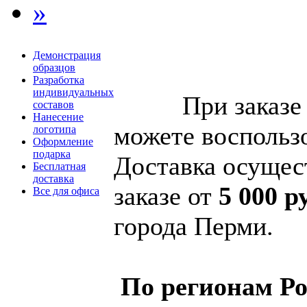
»
Демонстрация
Уваж
образцов
Разработка
индивидуальных
При заказе но
составов
Нанесение
можете воспользо
логотипа
Оформление
подарка
Доставка осущес
Бесплатная
доставка
заказе от
5 000 р
Все для офиса
города Перми.
По регионам Р